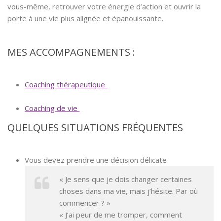
vous-même, retrouver votre énergie d’action et ouvrir la
porte à une vie plus alignée et épanouissante.
coaching bruxelles, coach bruxelles
MES ACCOMPAGNEMENTS :
COACH
BRUXELLES
Coaching thérapeutique
coaching bruxelles, coach
bruxelles
Coaching de vie
coaching bruxelles, coach bruxelles
QUELQUES SITUATIONS FRÉQUENTES
COACHING BRUXELLES, COACH BRUXELLES
Vous devez prendre une décision délicate
« Je sens que je dois changer certaines
choses dans ma vie, mais j’hésite. Par où
commencer ? »
« J’ai peur de me tromper, comment