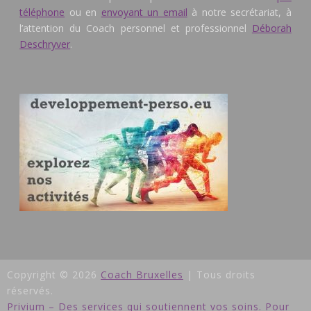
téléphone
ou en
envoyant un email
à notre secrétariat, à
l’attention du Coach personnel et professionnel
Déborah
Deschryver
.
Copyright © 2026
Coach Bruxelles
| Tous droits
réservés.
Privium – Des services qui soutiennent vos soins. Pour